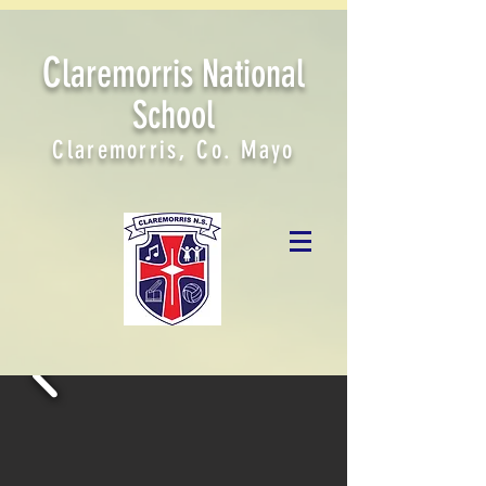
C
laremorris National
School
Claremorris, Co. Mayo