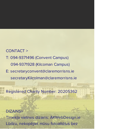
CONTACT >
T:
094-9371496
(Convent Campus)
094-9371928
(Kilcoman Campus)
E:
secretaryconvent@claremorrisns.ie
secretaryKilcolman@claremorrisns.ie
Registered Charity Number:
20205362
DIZAINS>
Tīmekļa vietnes dizains: AKWebDesign.ie
Lūdzu, nekopējiet mūsu fotoattēlus bez
skaidras atļaujas