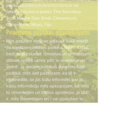
pastu:
secretary@claremorrisns.ie
vai
nosūtiet mums e-pastu: The Secretary,
Scoil Mhuire Gan Smál, Claremount,
Claremorris, Mayo, Īrija
Privātuma politikas atjauninājumi
Mēs paturam tiesības jebkurā laikā mainīt
šo konfidencialitātes politiku, tāpēc, lūdzu,
bieži to pārskatiet. Izmaiņas un precizējumi
stāsies spēkā uzreiz pēc to ievietošanas
vietnē. Ja veicam būtiskas izmaiņas šajā
politikā, mēs šeit paziņosim, ka tā ir
atjaunināta, lai jūs būtu informēts par to,
kādu informāciju mēs apkopojam, kā mēs
to izmantojam un kādos apstākļos, ja tādi
ir, mēs izmantojam un / vai izpaužam to.
Jautājums un kontaktinformācija
Ja vēlaties: piekļūt, labot, labot vai dzēst
jebkādu personisko informāciju, kas mums
par jums ir, jūs esat aicināts sazināties ar
mums pa e-pastu: