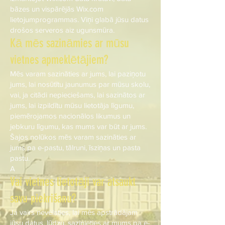
bāzes un vispārējās Wix.com
lietojumprogrammas. Viņi glabā jūsu datus
drošos serveros aiz ugunsmūra.
Kā mēs sazināmies ar mūsu
vietnes apmeklētājiem?
Mēs varam sazināties ar jums, lai paziņotu
jums, lai nosūtītu jaunumus par mūsu skolu,
vai, ja citādi nepieciešams, lai sazinātos ar
jums, lai izpildītu mūsu lietotāja līgumu,
piemērojamos nacionālos likumus un
jebkuru līgumu, kas mums var būt ar jums.
Šajos nolūkos mēs varam sazināties ar
jums pa e-pastu, tālruni, īsziņas un pasta
pastu.
A
Vai vietnes lietotāji var atsaukt
savu piekrišanu?
Ja vairs nevēlaties, lai mēs apstrādājam
jūsu datus, lūdzu, sazinieties ar mums pa e-