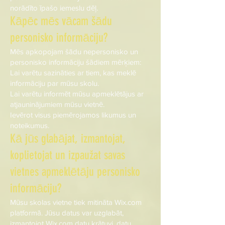
norādīto īpašo iemeslu dēļ.
Kāpēc mēs vācam šādu
personisko informāciju?
Mēs apkopojam šādu nepersonisko un
personisko informāciju šādiem mērķiem:
Lai varētu sazināties ar tiem, kas meklē
informāciju par mūsu skolu.
Lai varētu informēt mūsu apmeklētājus ar
atjauninājumiem mūsu vietnē.
Ievērot visus piemērojamos likumus un
noteikumus.
Kā jūs glabājat, izmantojat,
koplietojat un izpaužat savas
vietnes apmeklētāju personisko
informāciju?
Mūsu skolas vietne tiek mitināta Wix.com
platformā. Jūsu datus var uzglabāt,
izmantojot Wix.com datu krātuvi, datu