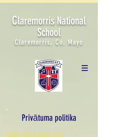
C
laremorris National
School
Claremorris, Co. Mayo
Privātuma politika
Kādu informāciju mēs