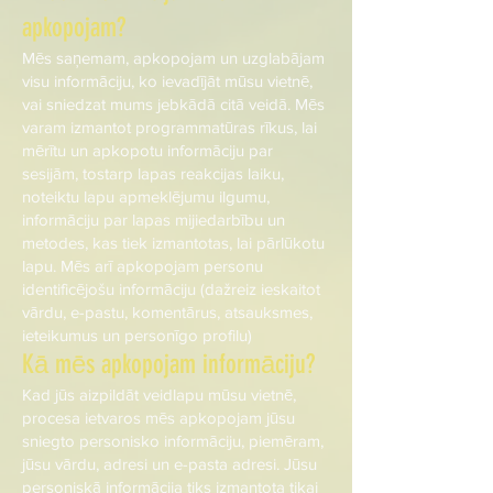
apkopojam?
Mēs saņemam, apkopojam un uzglabājam
visu informāciju, ko ievadījāt mūsu vietnē,
vai sniedzat mums jebkādā citā veidā. Mēs
varam izmantot programmatūras rīkus, lai
mērītu un apkopotu informāciju par
sesijām, tostarp lapas reakcijas laiku,
noteiktu lapu apmeklējumu ilgumu,
informāciju par lapas mijiedarbību un
metodes, kas tiek izmantotas, lai pārlūkotu
lapu. Mēs arī apkopojam personu
identificējošu informāciju (dažreiz ieskaitot
vārdu, e-pastu, komentārus, atsauksmes,
ieteikumus un personīgo profilu)
Kā mēs apkopojam informāciju?
Kad jūs aizpildāt veidlapu mūsu vietnē,
procesa ietvaros mēs apkopojam jūsu
sniegto personisko informāciju, piemēram,
jūsu vārdu, adresi un e-pasta adresi. Jūsu
personiskā informācija tiks izmantota tikai